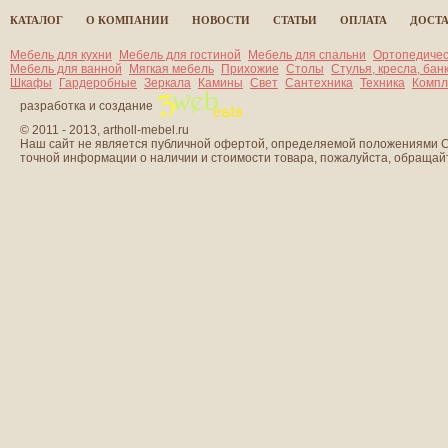
КАТАЛОГ
О КОМПАНИИ
НОВОСТИ
СТАТЬИ
ОПЛАТА
ДОСТ
Мебель для кухни
Мебель для гостиной
Мебель для спальни
Ортопедичес
Мебель для ванной
Мягкая мебель
Прихожие
Столы
Стулья, кресла, бан
Шкафы
Гардеробные
Зеркала
Камины
Свет
Сантехника
Техника
Компл
разработка и создание
© 2011 - 2013, artholl-mebel.ru
Наш сайт не является публичной офертой, определяемой положениями Ст
точной информации о наличии и стоимости товара, пожалуйста, обраща