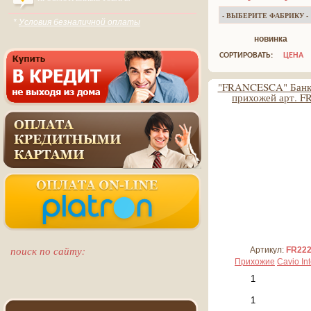
*
Условия безналичной оплаты
новинка
СОРТИРОВАТЬ:
ЦЕНА
"FRANCESCA" Банке
прихожей арт. F
34 146 руб
3 415 руб*
поиск по сайту:
Артикул:
FR22
Прихожие
Cavio Int