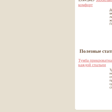
комфорт
Д
м
л
ж
П
все новости
Полезные стат
Тумба прикроватна
каждой спальни
Т
н
с
п
с
ст
все статьи