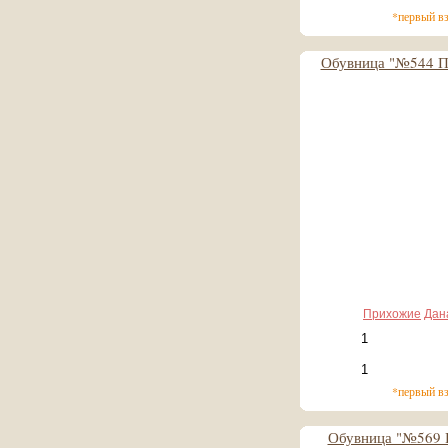
*первый в
Обувница "№544 
15 092 руб
1 509 руб*
Прихожие
Дан
*первый в
Обувница "№569