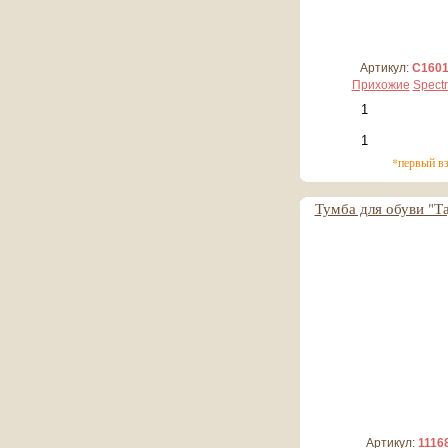
Артикул:
С160
Прихожие
Spect
*первый в
Тумба для обуви "Та
44 084 руб
4 408 руб*
Артикул:
1116