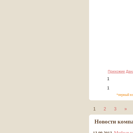
14 014 руб
1 401 руб*
Прихожие
Дан
*первый в
1
2
3
»
Новости комп
Мобильна
13.09.2013