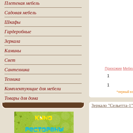
Плетеная мебель
6 260 руб
Садовая мебель
626 руб*
Шкафы
Гардеробные
Зеркала
Камины
Свет
Сантехника
Прихожие
Мебе
Техника
Комплектующие для мебели
*первый в
Товары для дома
Зеркало "Сельетта-1"
5 840 руб
584 руб*