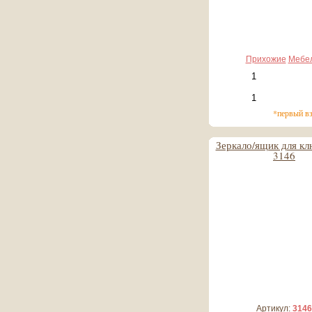
Прихожие
Мебе
*первый в
Зеркало/ящик для кл
3146
8 612 руб
861 руб*
Артикул:
3146