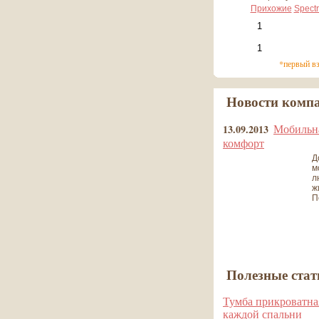
Прихожие
Spect
*первый в
Новости комп
Мобильна
13.09.2013
комфорт
Д
м
л
ж
П
все новости
Полезные стат
Тумба прикроватна
каждой спальни