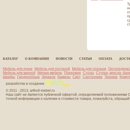
Т
н
с
п
с
ст
все статьи
КАТАЛОГ
О КОМПАНИИ
НОВОСТИ
СТАТЬИ
ОПЛАТА
ДОСТ
Мебель для кухни
Мебель для гостиной
Мебель для спальни
Ортопедичес
Мебель для ванной
Мягкая мебель
Прихожие
Столы
Стулья, кресла, бан
Шкафы
Гардеробные
Зеркала
Камины
Свет
Сантехника
Техника
Компл
разработка и создание
© 2011 - 2013, artholl-mebel.ru
Наш сайт не является публичной офертой, определяемой положениями Ст
точной информации о наличии и стоимости товара, пожалуйста, обраща