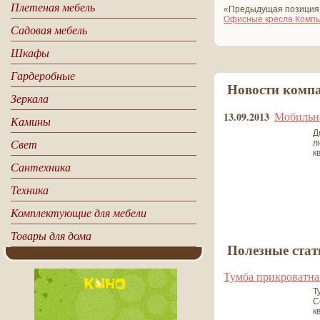
Плетеная мебель
«Предыдущая позиция
Офисные кресла Компью
Садовая мебель
Шкафы
Гардеробные
Новости комп
Зеркала
Мобильна
13.09.2013
Камины
Д
Свет
л
к
Сантехника
Техника
Комплектующие для мебели
все новости
Товары для дома
Полезные стат
Тумба прикроватна
Т
С
к