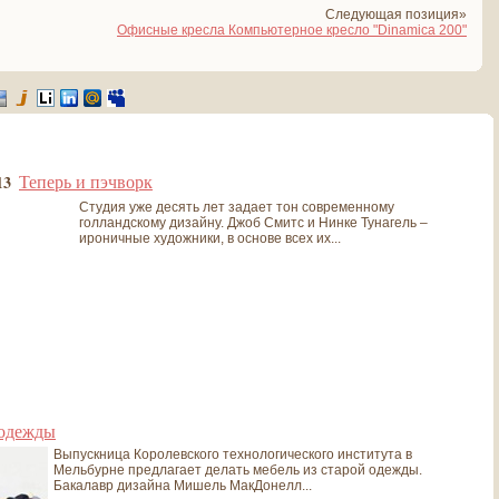
Следующая позиция»
Офисные кресла Компьютерное кресло "Dinamica 200"
Теперь и пэчворк
13
Студия уже десять лет задает тон современному
голландскому дизайну. Джоб Смитс и Нинке Тунагель –
ироничные художники, в основе всех их...
 одежды
Выпускница Королевского технологического института в
Мельбурне предлагает делать мебель из старой одежды.
Бакалавр дизайна Мишель МакДонелл...