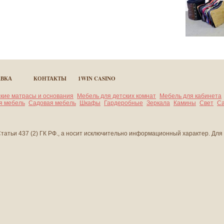
АВКА
КОНТАКТЫ
1WIN CASINO
кие матрасы и основания
Мебель для детских комнат
Мебель для кабинета
я мебель
Садовая мебель
Шкафы
Гардеробные
Зеркала
Камины
Свет
Са
атьи 437 (2) ГК РФ., а носит исключительно информационный характер. Для