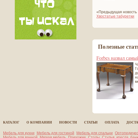
«Предыдущая новость
Хвостатые табуретки
Полезные стат
Forbes назвал самы
Ч
Г
д
н
м
все статьи
КАТАЛОГ
О КОМПАНИИ
НОВОСТИ
СТАТЬИ
ОПЛАТА
ДОСТ
Мебель для кухни
Мебель для гостиной
Мебель для спальни
Ортопедичес
Мебель для ванной
Мягкая мебель
Прихожие
Столы
Стулья, кресла, бан