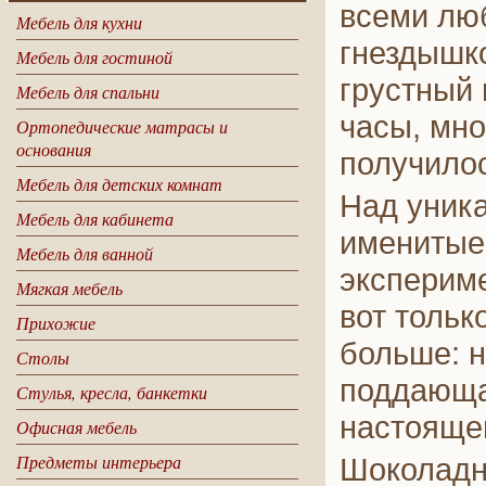
всеми лю
Мебель для кухни
гнездышк
Мебель для гостиной
грустный 
Мебель для спальни
часы, мно
Ортопедические матрасы и
основания
получилос
Мебель для детских комнат
Над уник
Мебель для кабинета
именитые
Мебель для ванной
эксперим
Мягкая мебель
вот тольк
Прихожие
больше: н
Столы
поддающа
Стулья, кресла, банкетки
настоящег
Офисная мебель
Предметы интерьера
Шоколадна