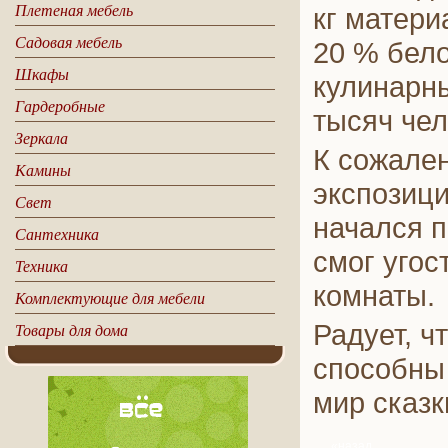
Плетеная мебель
кг матери
Садовая мебель
20 % бело
Шкафы
кулинарн
Гардеробные
тысяч чел
Зеркала
К сожале
Камины
экспозици
Свет
начался 
Сантехника
смог угос
Техника
комнаты.
Комплектующие для мебели
Радует, ч
Товары для дома
способны 
мир сказк
«назад