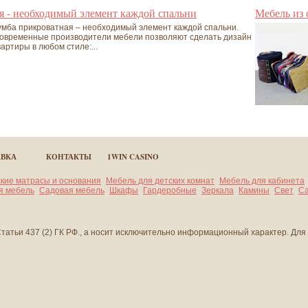
я - необходимый элемент каждой спальни
Мебель из
умба прикроватная – необходимый элемент каждой спальни.
овременные производители мебели позволяют сделать дизайн
вартиры в любом стиле:...
АВКА
КОНТАКТЫ
1WIN CASINO
кие матрасы и основания
Мебель для детских комнат
Мебель для кабинета
я мебель
Садовая мебель
Шкафы
Гардеробные
Зеркала
Камины
Свет
Са
атьи 437 (2) ГК РФ., а носит исключительно информационный характер. Для