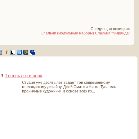
Следующая позиция»
Спальни (модульные наборы) Спальня "Миранда"
Теперь и пэчворк
13
Студия уже десять лет задает тон современному
голландскому дизайну. Джоб Смитс и Нинке Тунагель –
ироничные художники, в основе всех их...