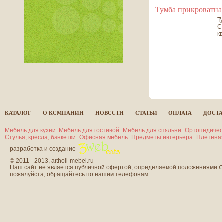
Тумба прикроватна
Т
С
к
все статьи
КАТАЛОГ
О КОМПАНИИ
НОВОСТИ
СТАТЬИ
ОПЛАТА
ДОСТ
Мебель для кухни
Мебель для гостиной
Мебель для спальни
Ортопедичес
Стулья, кресла, банкетки
Офисная мебель
Предметы интерьера
Плетена
разработка и создание
© 2011 - 2013, artholl-mebel.ru
Наш сайт не является публичной офертой, определяемой положениями Ст
пожалуйста, обращайтесь по нашим телефонам.