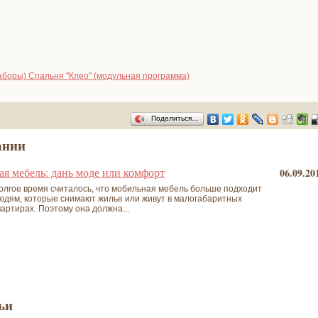
боры) Спальня "Клео" (модульная программа)
Поделиться…
ании
я мебель: дань моде или комфорт
06.09.20
олгое время считалось, что мобильная мебель больше подходит
юдям, которые снимают жилье или живут в малогабаритных
вартирах. Поэтому она должна...
ьи