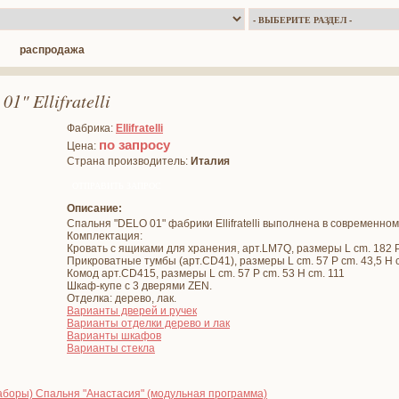
распродажа
1" Ellifratelli
Фабрика:
Ellifratelli
по запросу
Цена:
Страна производитель:
Италия
Описание:
Спальня "DELO 01" фабрики Ellifratelli выполнена в современном
Комплектация:
Кровать с ящиками для хранения, арт.LM7Q, размеры L cm. 182 P
Прикроватные тумбы (арт.CD41), размеры L cm. 57 P cm. 43,5 H 
Комод арт.CD415, размеры L cm. 57 P cm. 53 H cm. 111
Шкаф-купе с 3 дверями ZEN.
Отделка: дерево, лак.
Варианты дверей и ручек
Варианты отделки дерево и лак
Варианты шкафов
Варианты стекла
боры) Спальня "Анастасия" (модульная программа)