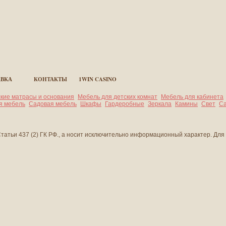
АВКА
КОНТАКТЫ
1WIN CASINO
кие матрасы и основания
Мебель для детских комнат
Мебель для кабинета
я мебель
Садовая мебель
Шкафы
Гардеробные
Зеркала
Камины
Свет
Са
атьи 437 (2) ГК РФ., а носит исключительно информационный характер. Для